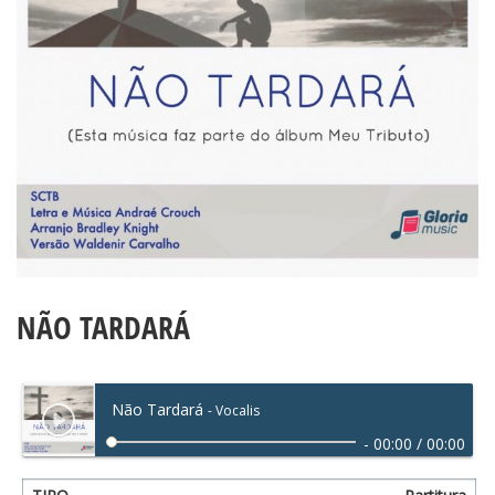
NÃO TARDARÁ
Não Tardará
- Vocalis
-
00:00
/
00:00